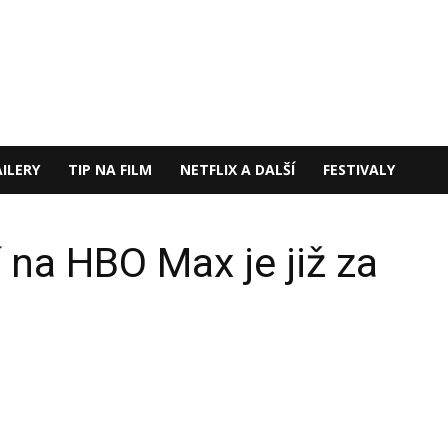
ILERY
TIP NA FILM
NETFLIX A DALŠÍ
FESTIVALY
na HBO Max je již za