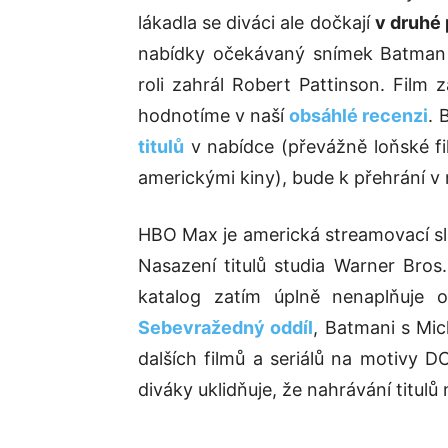
lákadla se diváci ale dočkají
v druhé
nabídky očekávaný snímek Batman r
roli zahrál Robert Pattinson. Film
hodnotíme v naší
obsáhlé recenzi
. 
titulů
v nabídce (převážně loňské f
americkými kiny), bude k přehrání v r
HBO Max je americká streamovací sl
Nasazení titulů studia Warner Bro
katalog zatím úplně nenaplňuje o
Sebevražedný oddíl
, Batmani s Mi
dalších filmů a seriálů na motivy 
diváky uklidňuje, že nahrávání titulů