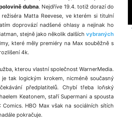
 polovině dubna
. Nejdříve 19.4. totiž dorazí do
ežiséra Matta Reevese, ve kterém si titulní
 zatím doprovází nadšené ohlasy a nejinak ho
Batman, stejně jako několik dalších
vybraných
ilmy, které měly premiéry na Max souběžně s
ozlišení 4k.
užba, kterou vlastní společnost WarnerMedia.
s. je tak logickým krokem, nicméně současný
čekávání předplatitelů. Chybí třeba loňský
chaelem Keatonem, staří Supermani a spousta
DC Comics. HBO Max však na sociálních sítích
 nadále pokračuje.