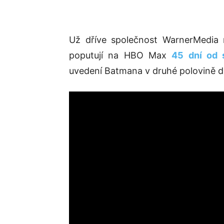
Už dříve společnost WarnerMedia n
poputují na HBO Max
45 dní od 
uvedení Batmana v druhé polovině d