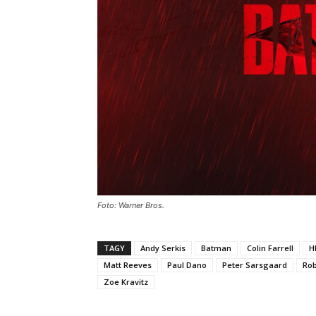
Foto: Warner Bros.
TAGY
Andy Serkis
Batman
Colin Farrell
H
Matt Reeves
Paul Dano
Peter Sarsgaard
Rob
Zoe Kravitz