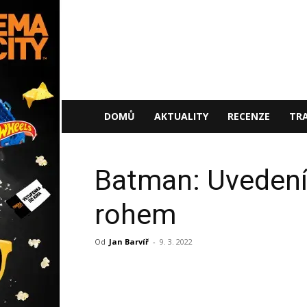
NaFilmu.cz
DOMŮ
AKTUALITY
RECENZE
TRA
Batman: Uvedení 
rohem
Od
Jan Barvíř
-
9. 3. 2022