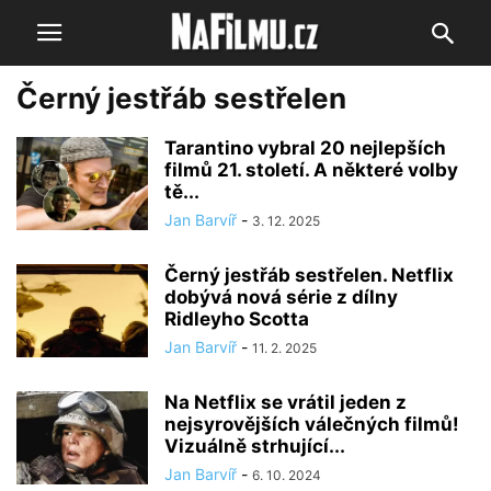
Černý jestřáb sestřelen
Tarantino vybral 20 nejlepších
filmů 21. století. A některé volby
tě...
Jan Barvíř
-
3. 12. 2025
Černý jestřáb sestřelen. Netflix
dobývá nová série z dílny
Ridleyho Scotta
Jan Barvíř
-
11. 2. 2025
Na Netflix se vrátil jeden z
nejsyrovějších válečných filmů!
Vizuálně strhující...
Jan Barvíř
-
6. 10. 2024