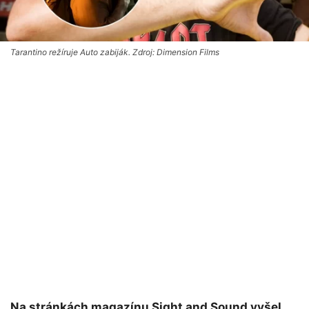
Tarantino režíruje Auto zabiják. Zdroj: Dimension Films
Na stránkách magazínu Sight and Sound vyšel