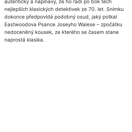
autentický a napínavý, že ho řadí po bok těch
nejlepších klasických detektivek ze 70. let. Snímku
dokonce předpovídá podobný osud, jaký potkal
Eastwoodova Psance Joseyho Walese – zpočátku
nedoceněný kousek, ze kterého se časem stane
naprostá klasika.