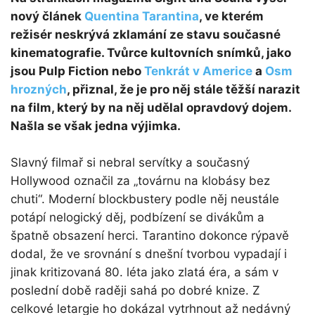
nový článek
Quentina Tarantina
, ve kterém
režisér neskrývá zklamání ze stavu současné
kinematografie. Tvůrce kultovních snímků, jako
jsou Pulp Fiction nebo
Tenkrát v Americe
a
Osm
hrozných
, přiznal, že je pro něj stále těžší narazit
na film, který by na něj udělal opravdový dojem.
Našla se však jedna výjimka.
Slavný filmař si nebral servítky a současný
Hollywood označil za „továrnu na klobásy bez
chuti“. Moderní blockbustery podle něj neustále
potápí nelogický děj, podbízení se divákům a
špatně obsazení herci. Tarantino dokonce rýpavě
dodal, že ve srovnání s dnešní tvorbou vypadají i
jinak kritizovaná 80. léta jako zlatá éra, a sám v
poslední době raději sahá po dobré knize. Z
celkové letargie ho dokázal vytrhnout až nedávný