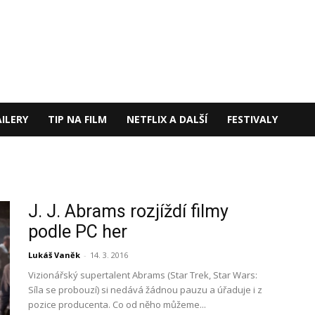
ILERY
TIP NA FILM
NETFLIX A DALŠÍ
FESTIVALY
J. J. Abrams rozjíždí filmy
podle PC her
Lukáš Vaněk
-
14. 3. 2016
Vizionářský supertalent Abrams (Star Trek, Star Wars:
Síla se probouzí) si nedává žádnou pauzu a úřaduje i z
pozice producenta. Co od něho můžeme...