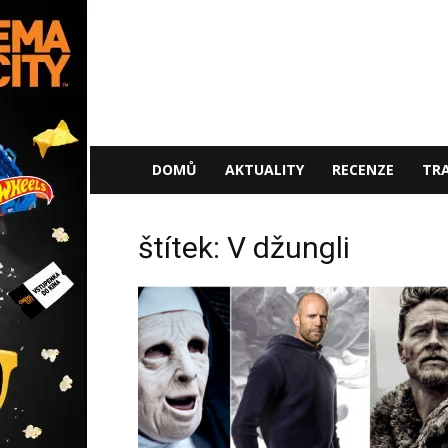
NaFilmu.cz
DOMŮ
AKTUALITY
RECENZE
TRA
štítek: V džungli