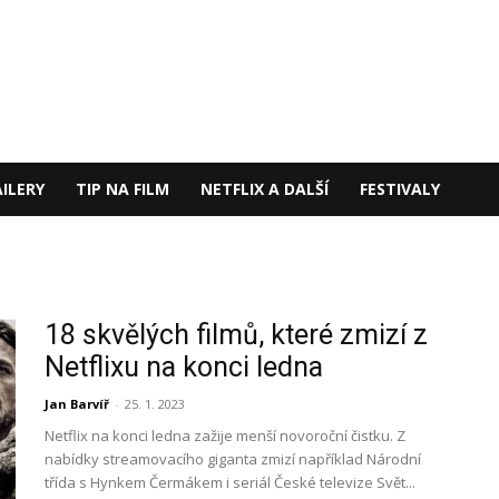
ILERY
TIP NA FILM
NETFLIX A DALŠÍ
FESTIVALY
18 skvělých filmů, které zmizí z
Netflixu na konci ledna
Jan Barvíř
-
25. 1. 2023
Netflix na konci ledna zažije menší novoroční čistku. Z
nabídky streamovacího giganta zmizí například Národní
třída s Hynkem Čermákem i seriál České televize Svět...