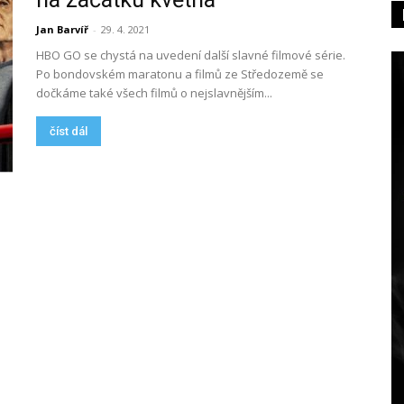
Jan Barvíř
-
29. 4. 2021
HBO GO se chystá na uvedení další slavné filmové série.
Po bondovském maratonu a filmů ze Středozemě se
dočkáme také všech filmů o nejslavnějším...
číst dál