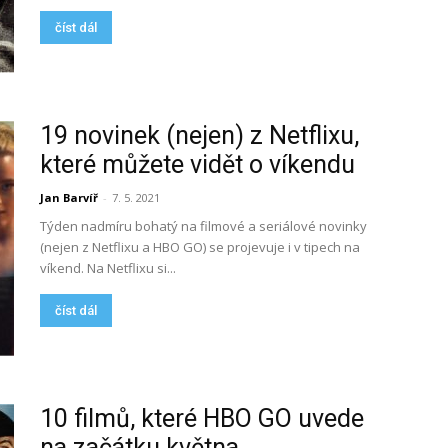
číst dál
19 novinek (nejen) z Netflixu,
které můžete vidět o víkendu
Jan Barvíř
-
7. 5. 2021
Týden nadmíru bohatý na filmové a seriálové novinky
(nejen z Netflixu a HBO GO) se projevuje i v tipech na
víkend. Na Netflixu si...
číst dál
10 filmů, které HBO GO uvede
na začátku května