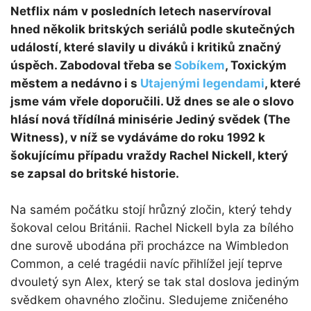
Netflix nám v posledních letech naservíroval
hned několik britských seriálů podle skutečných
událostí, které slavily u diváků i kritiků značný
úspěch. Zabodoval třeba se
Sobíkem
, Toxickým
městem a nedávno i s
Utajenými legendami
, které
jsme vám vřele doporučili. Už dnes se ale o slovo
hlásí nová třídílná minisérie Jediný svědek (The
Witness), v níž se vydáváme do roku 1992 k
šokujícímu případu vraždy Rachel Nickell, který
se zapsal do britské historie.
Na samém počátku stojí hrůzný zločin, který tehdy
šokoval celou Británii. Rachel Nickell byla za bílého
dne surově ubodána při procházce na Wimbledon
Common, a celé tragédii navíc přihlížel její teprve
dvouletý syn Alex, který se tak stal doslova jediným
svědkem ohavného zločinu. Sledujeme zničeného