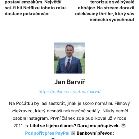
postaví emzákům. Největší
terorizuje své bývalé
sci-fi hit Netflixu tohoto roku
obhájce. Na stream dorazil
dostane pokračování
očekávaný thriller, který vás
nenechá vydechnout
Jan Barvíř
https://nafilmu.cz/author/barva/
Na Počátku byl asi šestkrát, jinak je skoro normální. Filmový
všežravec, který nesnáší nekonečné seriály. Nikdy neměl
osobní Instagram. První článek zde publikoval už v roce
2011. ➔
Líbil se ti jeho článek? Daruj mu příspěvek.
Podpořit přes PayPal
Bankovní převod: