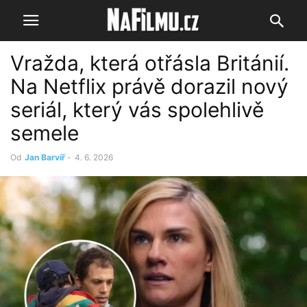
Vražda, která otřásla Británií.
Na Netflix právě dorazil nový
seriál, který vás spolehlivě
semele
Od
Jan Barvíř
-
4. 6. 2026