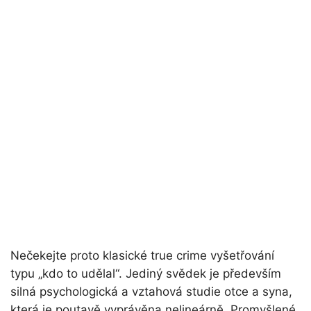
Nečekejte proto klasické true crime vyšetřování
typu „kdo to udělal“. Jediný svědek je především
silná psychologická a vztahová studie otce a syna,
která je poutavě vyprávěna nelineárně. Promyšlené