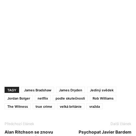
TAGY
James Bradshaw
James Dryden
Jediný svědek
Jordan Bolger
netflix
podle skutečnosti
Rob Williams
The Witness
true crime
velká británie
vražda
Předchozí článek
Další článek
Alan Ritchson se znovu
Psychopat Javier Bardem