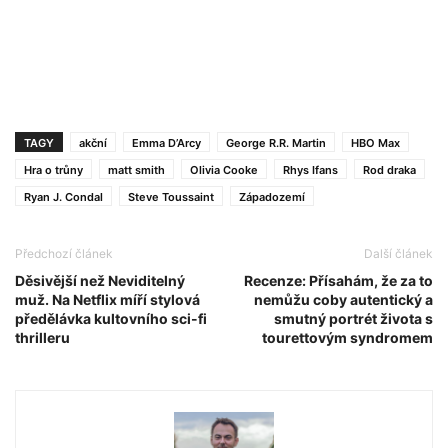
TAGY
akční
Emma D’Arcy
George R.R. Martin
HBO Max
Hra o trůny
matt smith
Olivia Cooke
Rhys Ifans
Rod draka
Ryan J. Condal
Steve Toussaint
Západozemí
Předchozí článek
Další článek
Děsivější než Neviditelný
Recenze: Přísahám, že za to
muž. Na Netflix míří stylová
nemůžu coby autentický a
předělávka kultovního sci-fi
smutný portrét života s
thrilleru
tourettovým syndromem