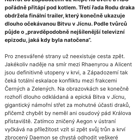
pořádně přitápí pod kotlem. Třetí řada Rodu draka
obdržela finální trailer, který konečně ukazuje
dlouho očekávanou Bitvu v Jícnu. Podle tvůrců
půjde o „pravděpodobně nejšílenější televizní
epizodu, jaká kdy byla natočena“.
Pro znesvářené strany už neexistuje cesta zpět.
Jakékoliv naděje na smír mezi Rhaenyrou a Alicent
jsou definitivně utopeny v krvi, a Západozemí tak
čeká totální eskalace konfliktu mezi frakcemi
Černých a Zelených. Na obrazovkách se konečně
rozhoří dlouho odkládaná a epická Bitva v Jícnu,
gigantický námořní střet za mohutné účasti draků,
přičemž chybět by neměl ani osudový pád Králova
přístaviště. Zatímco zničený Aegon v ústraní
vyčkává na příležitost vzít si zpět svůj trůn a krví
zbrocený Daemon se chystá odhodit veškeré