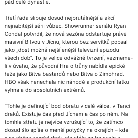
pád celé dynastie.
Třetí řada slibuje dosud nejbrutálnější a akcí
nejnabitější sérii vůbec. Showrunner seriálu Ryan
Condal potvrdil, že nová sezóna odstartuje právě
masivní Bitvou v Jícnu, kterou bez servítků popsal
jako „dost možná nejšílenější televizní epizodu
všech dob“. To je velice odvážné tvrzení, vezmeme-
li v úvahu, že původní Hra o trůny nabídla epické
řeže jako Bitva bastardů nebo Bitva o Zimohrad.
HBO však nenechala nic náhodě a produkční laťku
vyhnala do absolutních extrémů.
“Tohle je definující bod obratu v celé válce, v Tanci
draků. Existuje čas před Jícnem a čas po něm. Na
tomhle střetu je nejvíce vzrušující to, že zatímco
dosud šlo spíše o menší potyčky na okrajích – kde
sice občas zemřel drak, ale stále se bojovalo s