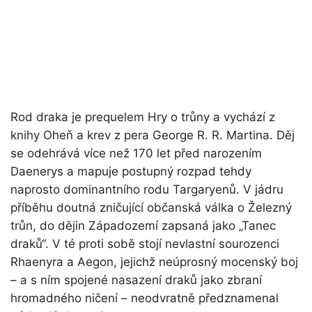
Rod draka je prequelem Hry o trůny a vychází z
knihy Oheň a krev z pera George R. R. Martina. Děj
se odehrává více než 170 let před narozením
Daenerys a mapuje postupný rozpad tehdy
naprosto dominantního rodu Targaryenů. V jádru
příběhu doutná zničující občanská válka o Železný
trůn, do dějin Západozemí zapsaná jako „Tanec
draků“. V té proti sobě stojí nevlastní sourozenci
Rhaenyra a Aegon, jejichž neúprosný mocenský boj
– a s ním spojené nasazení draků jako zbraní
hromadného ničení – neodvratně předznamenal