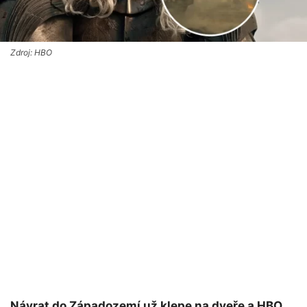
Zdroj: HBO
Návrat do Západozemí už klepe na dveře a HBO