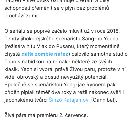
napřed – své útoky oznamuje předem a díky
schopnosti přeměnit se v plyn bez problémů
prochází zdmi.
O seriálu se poprvé začalo mluvit už v roce 2018.
Tehdy jihokorejského scenáristu Sang-ho Yeona
(režiséra hitu Vlak do Pusanu, který momentálně
chystá
další zombie nářez
) oslovilo samotné studio
Toho s nabídkou na remake některé ze svých
klasik. Yeon si vybral právě Živou páru, protože v ní
viděl obrovský a dosud nevyužitý potenciál.
Společně se scenáristou Yong-jae Ryooem pak
příběh piplali téměř dva roky a režii nakonec svěřili
japonskému tvůrci
Šinzó Katajamovi
(Gannibal).
Živá pára má premiéru 2. července.