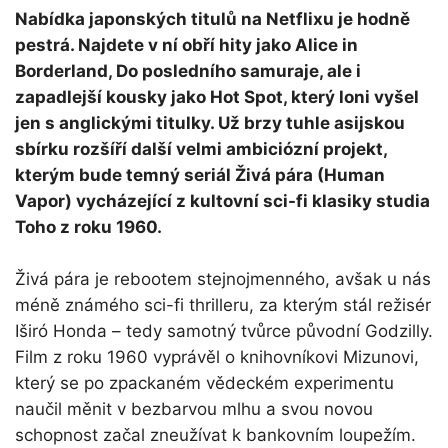
Nabídka japonských titulů na Netflixu je hodně
pestrá. Najdete v ní obří hity jako Alice in
Borderland, Do posledního samuraje, ale i
zapadlejší kousky jako Hot Spot, který loni vyšel
jen s anglickými titulky. Už brzy tuhle asijskou
sbírku rozšíří další velmi ambiciózní projekt,
kterým bude temný seriál Živá pára (Human
Vapor) vycházející z kultovní sci-fi klasiky studia
Toho z roku 1960.
Živá pára je rebootem stejnojmenného, avšak u nás
méně známého sci-fi thrilleru, za kterým stál režisér
Iširó Honda – tedy samotný tvůrce původní Godzilly.
Film z roku 1960 vyprávěl o knihovníkovi Mizunovi,
který se po zpackaném vědeckém experimentu
naučil měnit v bezbarvou mlhu a svou novou
schopnost začal zneužívat k bankovním loupežím.