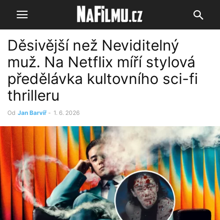
Děsivější než Neviditelný
muž. Na Netflix míří stylová
předělávka kultovního sci-fi
thrilleru
Od
Jan Barvíř
-
1. 6. 2026