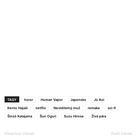
TAGY
horor
Human Vapor
Japonsko
Jú Aoi
Kento Hajaši
netflix
Neviditelný muž
remake
sci-fi
Šinzó Katajama
Šun Oguri
Suzu Hirose
Živá pára
Předchozí článek
Další článek