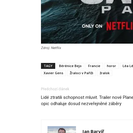
Zdroj: Netflix
TAGY
Bérénice Bejo
Francie
horor
Léa Lé
Xavier Gens
Žraloci v Paříži
žralok
Předchozí článek
Lidé ztratili schopnost mluvit. Trailer nové Plan
opic odhaluje dosud nezveřejněné záběry
Jan Barvíř