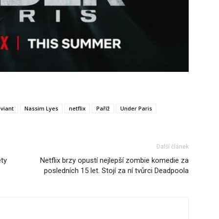
viant
Nassim Lyes
netflix
Paříž
Under Paris
Další článek
ety
Netflix brzy opustí nejlepší zombie komedie za
posledních 15 let. Stojí za ní tvůrci Deadpoola