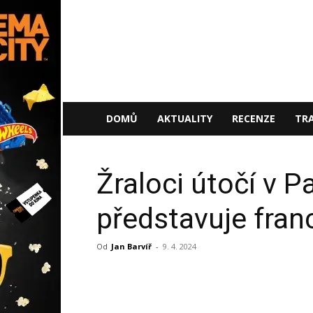
NaFilmu.cz
DOMŮ
AKTUALITY
RECENZE
TRA
Žraloci útočí v Pař
představuje fran
Od
Jan Barvíř
-
9. 4. 2024