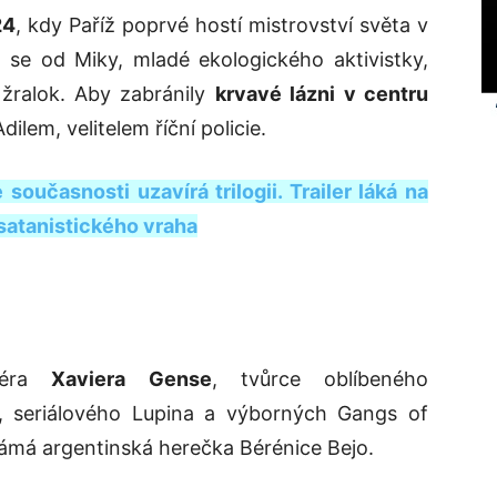
24
, kdy Paříž poprvé hostí mistrovství světa v
ě, se od Miky, mladé ekologického aktivistky,
 žralok. Aby zabránily
krvavé lázni v centru
dilem, velitelem říční policie.
 současnosti uzavírá trilogii. Trailer láká na
satanistického vraha
iséra
Xaviera Gense
, tvůrce oblíbeného
, seriálového Lupina a výborných Gangs of
známá argentinská herečka Bérénice Bejo.