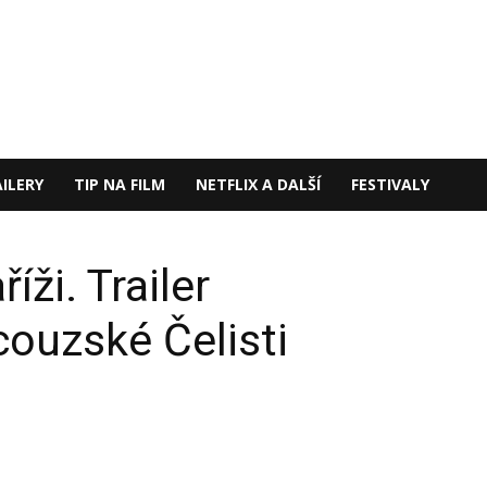
ILERY
TIP NA FILM
NETFLIX A DALŠÍ
FESTIVALY
íži. Trailer
couzské Čelisti