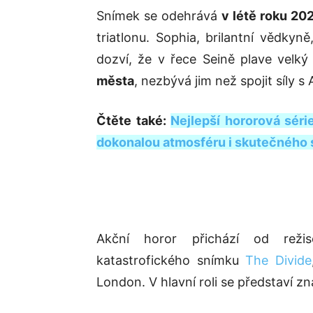
Snímek se odehrává
v létě roku 20
triatlonu. Sophia, brilantní vědkyn
dozví, že v řece Seině plave velký
města
, nezbývá jim než spojit síly s A
Čtěte také:
Nejlepší hororová série
dokonalou atmosféru i skutečného 
Akční horor přichází od rež
katastrofického snímku
The Divide
London. V hlavní roli se představí 