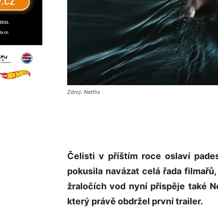
Zdroj: Netflix
Čelisti v příštím roce oslaví pad
pokusila navázat celá řada filmařů
žraločích vod nyní přispěje také Ne
který právě obdržel první trailer.