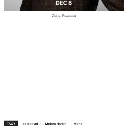
Zdroj: Peacock
TAGY
detektivní
Melora Hardin
Monk