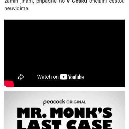
zamíří jinam, případně ho
v Česku
oficiální cestou
neuvidíme.