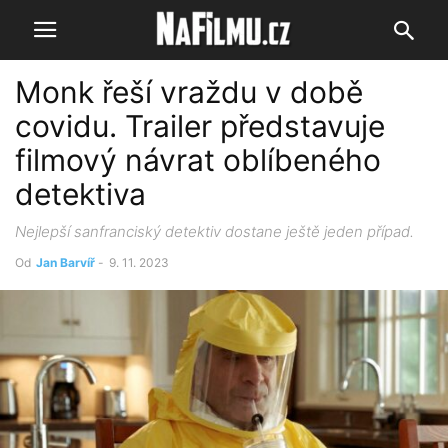
Monk řeší vraždu v době
covidu. Trailer představuje
filmový návrat oblíbeného
detektiva
Nejlepší sanfranciský detektiv dostane ještě jeden případ.
Od
Jan Barvíř
-
9. 11. 2023