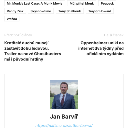
Mr. Monk's Last Case: A Monk Movie
Můj přítel Monk
Peacock
Randy Zisk
Skyshowtime
Tony Shalhoub
Traylor Howard
vražda
Předchozí článek
Další článek
Krotitelé duchů musejí
Oppenheimer unikl na
zastavit dobu ledovou.
internet dva týdny před
Trailer na nové Ghostbusters
oficiálním vydáním
má i původní hrdiny
Jan Barvíř
https://nafilmu.cz/author/barva/