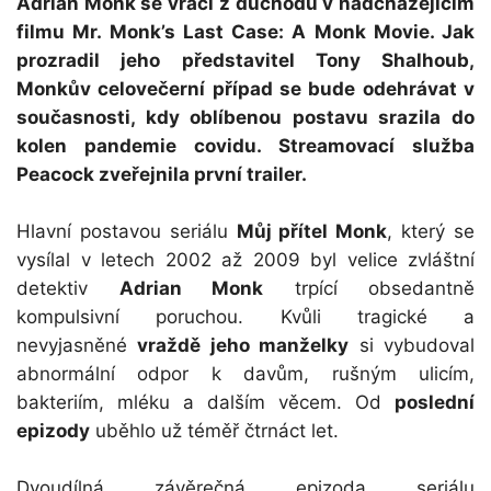
Adrian Monk se vrací z důchodu v nadcházejícím
filmu Mr. Monk’s Last Case: A Monk Movie. Jak
prozradil jeho představitel Tony Shalhoub,
Monkův celovečerní případ se bude odehrávat v
současnosti, kdy oblíbenou postavu srazila do
kolen pandemie covidu. Streamovací služba
Peacock zveřejnila první trailer.
Hlavní postavou seriálu
Můj přítel Monk
, který se
vysílal v letech 2002 až 2009 byl velice zvláštní
detektiv
Adrian Monk
trpící obsedantně
kompulsivní poruchou. Kvůli tragické a
nevyjasněné
vraždě jeho manželky
si vybudoval
abnormální odpor k davům, rušným ulicím,
bakteriím, mléku a dalším věcem. Od
poslední
epizody
uběhlo už téměř čtrnáct let.
Dvoudílná závěrečná epizoda seriálu