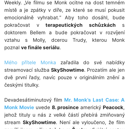
Weekly. „Ve filmu se Monk ocitne na dost temném
místě a je zpátky v díře, ze které se musí pokusit
emocionálně vyhrabat.“ Aby toho dosáhl, bude
pokračovat v
terapeutických schůzkách
s
doktorem Bellem a bude pokračovat v rozvíjení
vztahu s Molly, dcerou Trudy, kterou Monk
poznal
ve finále seriálu
.
Mého přítele Monka
zařadila do své nabídky
streamovací služba
SkyShowtime
. Prozatím ale jen
dvě první řady, navíc pouze v originálním znění a
českými titulky.
Devadesátiminutový film
Mr. Monk’s Last Case: A
Monk Movie
uvede
8. prosince
americký
Peacock
,
jehož tituly u nás z velké částí přebírá zmiňovaný
stream
SkyShowtime
. Není ale vyloučeno, že film