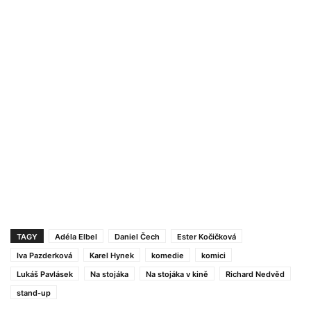
TAGY
Adéla Elbel
Daniel Čech
Ester Kočičková
Iva Pazderková
Karel Hynek
komedie
komici
Lukáš Pavlásek
Na stojáka
Na stojáka v kině
Richard Nedvěd
stand-up