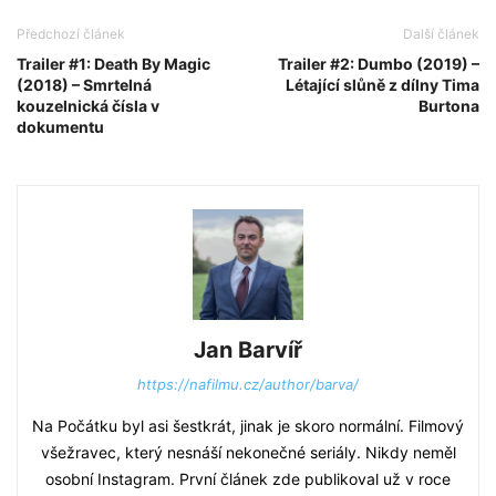
Předchozí článek
Další článek
Trailer #1: Death By Magic
Trailer #2: Dumbo (2019) –
(2018) – Smrtelná
Létající slůně z dílny Tima
kouzelnická čísla v
Burtona
dokumentu
Jan Barvíř
https://nafilmu.cz/author/barva/
Na Počátku byl asi šestkrát, jinak je skoro normální. Filmový
všežravec, který nesnáší nekonečné seriály. Nikdy neměl
osobní Instagram. První článek zde publikoval už v roce