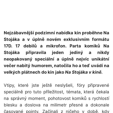
Nejzábavnější podzimní nabídka kin proběhne Na
Stojáka a v úplně novém exklusivním formátu
17D. 17 debilů a mikrofon. Parta komiků Na
Stojáka připravila jeden jediný a nikdy
neopakovaný speciální a úplně nejvíc unikátní
večer nabitý humorem, natočila ho a teď uvádí na
velkých plátnech do kin jako
Na Stojáka v kině.
Vtipy, které jste ještě neslyšeli, fóry připravené
speciálně pro tuto příležitost, témata, která čekala
na správný moment, pohotovost komiků s rychlostí
blesku a doslova na milimetr přesné a dokonale
časované pointy. Začínali z ničeho v době, kdy