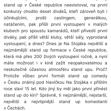
stand up v České republice neexistoval, na první
konkurzy chodilo deset diváků, kteří zároveň byli i
účinkujícími, prošli castingem, generálkou,
natáčením, pak přišli první vystoupení v malých
klubech pro spoustu kamarádů, kteří přivedli první
diváky, pak přišli větší kluby, větší sály, vyprodaná
vystoupení, a dnes? Dnes je Na Stojáka největší a
nejznámější stand up formace v České republice,
která má přes 200 živých vystoupení ročně, a nyní
máte možnost i v kině zažít neopakovatelnou a
neskutečně úžasnou atmosféru stand upu. Proč?
Protože vůbec první formát stand up comedy
v Česku známý pod hlavičkou Na Stojáka v příštím
roce slaví 15 let. Kdo jiný by měl jako první přinést
stand up do kin? Správně, ti nejznámější, nejstarší,
největší a nejvtipnější stand up komedianti
v Čechách.