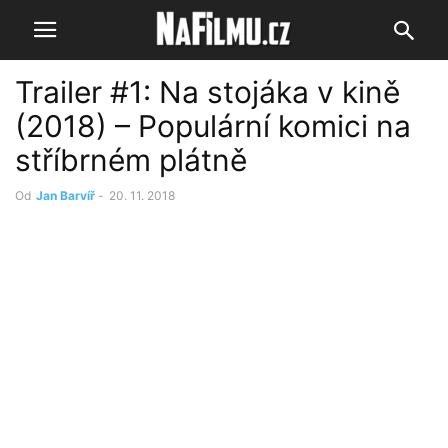
Trailer #1: Na stojáka v kině
(2018) – Populární komici na
stříbrném plátně
Od
Jan Barvíř
-
20. 11. 2018