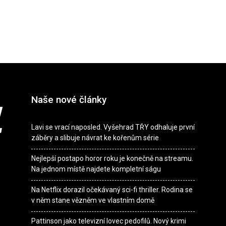
Naše nové články
Lavi se vrací naposled. Vyšehrad TŘY odhaluje první
záběry a slibuje návrat ke kořenům série
Nejlepší postapo horor roku je konečně na streamu.
Na jednom místě najdete kompletní ságu
Na Netflix dorazil očekávaný sci-fi thriller. Rodina se
v něm stane vězněm ve vlastním domě
Pattinson jako televizní lovec pedofilů. Nový krimi