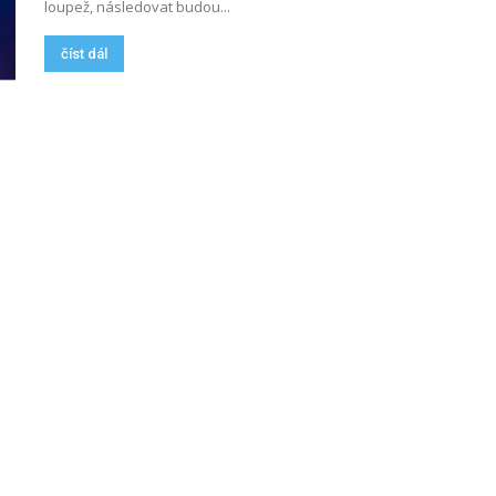
loupež, následovat budou...
číst dál