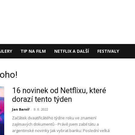
ILERY
TIP NA FILM
NETFLIX A DALŠÍ
FESTIVALY
toho!
16 novinek od Netflixu, které
dorazí tento týden
Jan Barvíř
-
8. 8. 2022
Začátek dvaatřicátého týdne roku ve znamení
zajímavých dokumentů - Právě jsem zabil tátu a
argentinské novinky Jak vybrat banku: Poslední velká