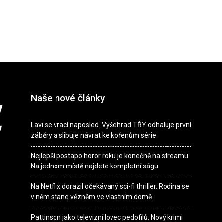
Naše nové články
Lavi se vrací naposled. Vyšehrad TŘY odhaluje první
záběry a slibuje návrat ke kořenům série
Nejlepší postapo horor roku je konečně na streamu.
Na jednom místě najdete kompletní ságu
Na Netflix dorazil očekávaný sci-fi thriller. Rodina se
v něm stane vězněm ve vlastním domě
Pattinson jako televizní lovec pedofilů. Nový krimi