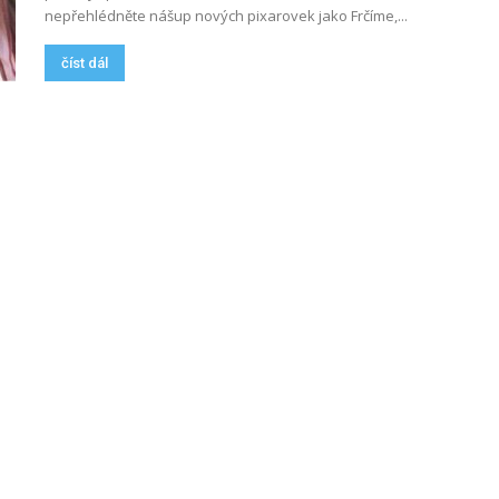
nepřehlédněte nášup nových pixarovek jako Frčíme,...
číst dál