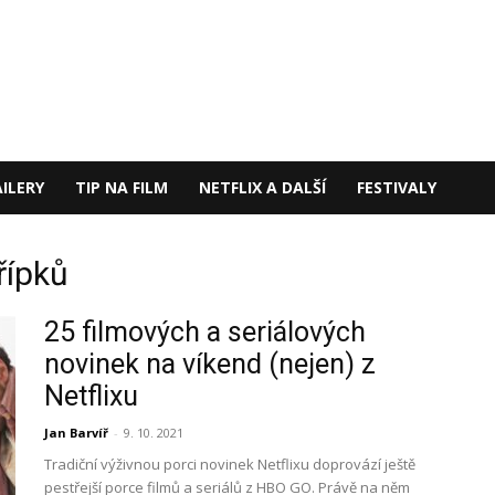
ILERY
TIP NA FILM
NETFLIX A DALŠÍ
FESTIVALY
řípků
25 filmových a seriálových
novinek na víkend (nejen) z
Netflixu
Jan Barvíř
-
9. 10. 2021
Tradiční výživnou porci novinek Netflixu doprovází ještě
pestřejší porce filmů a seriálů z HBO GO. Právě na něm