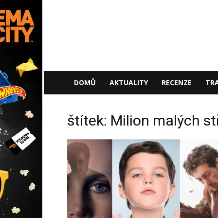
NaFilmu.cz
DOMŮ
AKTUALITY
RECENZE
TRA
štítek: Milion malých st