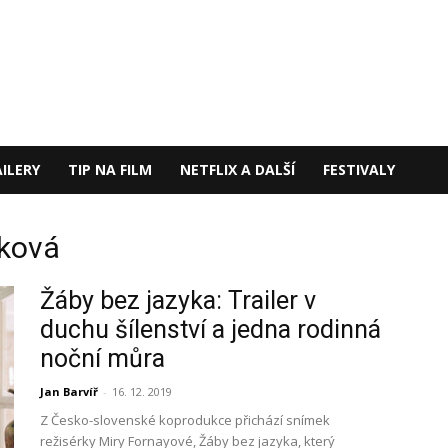
ILERY
TIP NA FILM
NETFLIX A DALŠÍ
FESTIVALY
eková
Žáby bez jazyka: Trailer v
duchu šílenství a jedna rodinná
noční můra
Jan Barvíř
-
16. 12. 2019
Z Česko-slovenské koprodukce přichází snímek
režisérky Miry Fornayové, Žáby bez jazyka, který