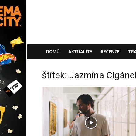
NaFilmu.cz
DOMŮ
AKTUALITY
RECENZE
TRA
štítek: Jazmína Cigán