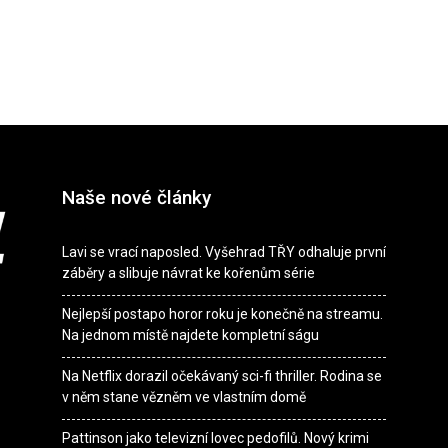
Naše nové články
Lavi se vrací naposled. Vyšehrad TŘY odhaluje první
záběry a slibuje návrat ke kořenům série
Nejlepší postapo horor roku je konečně na streamu.
Na jednom místě najdete kompletní ságu
Na Netflix dorazil očekávaný sci-fi thriller. Rodina se
v něm stane vězněm ve vlastním domě
Pattinson jako televizní lovec pedofilů. Nový krimi