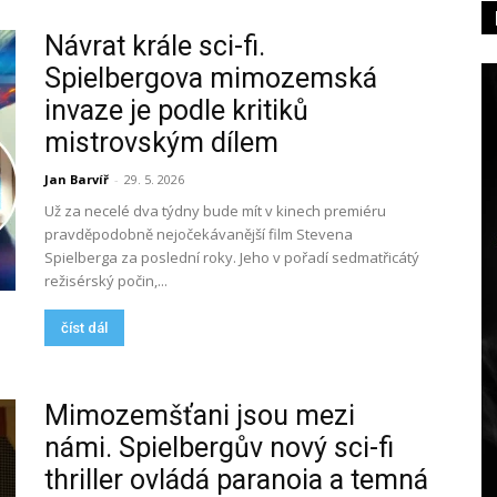
Návrat krále sci-fi.
Spielbergova mimozemská
invaze je podle kritiků
mistrovským dílem
Jan Barvíř
-
29. 5. 2026
Už za necelé dva týdny bude mít v kinech premiéru
pravděpodobně nejočekávanější film Stevena
Spielberga za poslední roky. Jeho v pořadí sedmatřicátý
režisérský počin,...
číst dál
Mimozemšťani jsou mezi
námi. Spielbergův nový sci-fi
thriller ovládá paranoia a temná