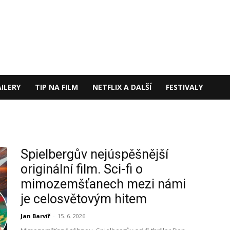
ILERY
TIP NA FILM
NETFLIX A DALŠÍ
FESTIVALY
Spielbergův nejúspěšnější
originální film. Sci-fi o
mimozemšťanech mezi námi
je celosvětovým hitem
Jan Barvíř
-
15. 6. 2026