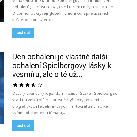
Mimozemšťané táhnou. Spielbergův sci-fi thriller Den
odhalení (Disclosure Day), ve kterém Emily Blunt a Josh
O'Connor odkrývají globální vládní konspiraci, smetl
veškerou konkurenci a...
číst dál
Den odhalení je vlastně další
odhalení Spielbergovy lásky k
vesmíru, ale o té už...
Oscary ověnčený legendární režisér Steven Spielberg se
vrací na velká plátna, přesně čtyři roky po semi-
biografických Fabelmanových. Tentokrát se vrací ke
svému oblíbenému tématu,...
číst dál