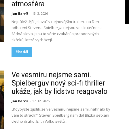
atmosféra
Jan Barvíř
-
13. 3. 2026
Nejdůležitější „slova“ v nejnovějším traileru na Den
odhalení Stevena Spielberga nejsou ve skutečnosti
žádná slova. Jsou to série cvakání a prapodivných
skřeků, které vycházejí...
číst dál
Ve vesmíru nejsme sami.
Spielbergův nový sci-fi thriller
ukáže, jak by lidstvo reagovalo
Jan Barvíř
-
17. 12. 2025
„Kdybyste zjistili, že ve vesmíru nejsme sami, nahnalo by
vám to strach?“ Steven Spielberg nám dal Blízká setkání
třetího druhu, E.T. i Válku světů...