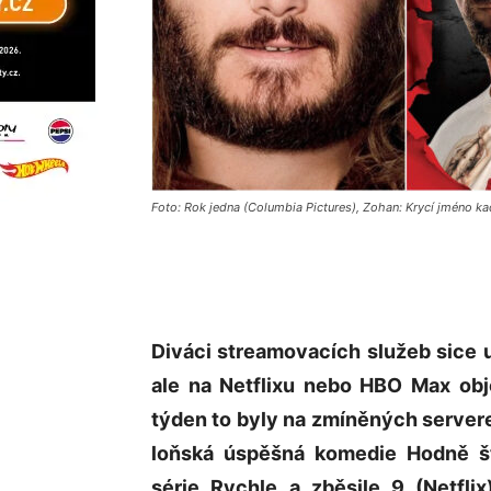
Foto: Rok jedna (Columbia Pictures), Zohan: Krycí jméno ka
Diváci streamovacích služeb sice 
ale na Netflixu nebo HBO Max objev
týden to byly na zmíněných servere
loňská úspěšná komedie Hodně št
série Rychle a zběsile 9 (Netfli