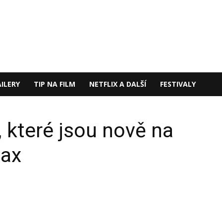
ILERY
TIP NA FILM
NETFLIX A DALŠÍ
FESTIVALY
, které jsou nově na
Max