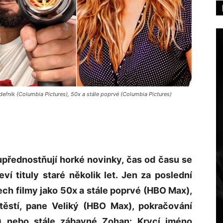
deřník (Columbia Pictures), 50x a stále poprvé (Columbia Pictures)
upřednostňují horké novinky, čas od času se
í tituly staré několik let. Jen za poslední
ch filmy jako 50x a stále poprvé (HBO Max),
ěstí, pane Veliký (HBO Max), pokračování
x) nebo stále zábavné Zohan: Krycí jméno