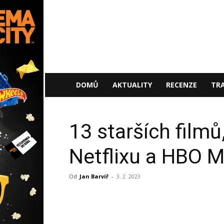
NaFilmu.cz
DOMŮ
AKTUALITY
RECENZE
TRA
13 starších filmů
Netflixu a HBO 
Od
Jan Barvíř
-
3. 2. 2023