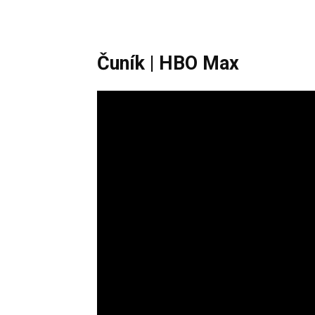
Čuník
| HBO Max