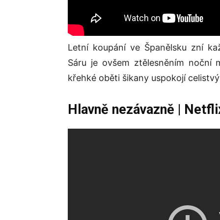
Letní koupání ve Španělsku zní ka
Sáru je ovšem ztělesněním noční 
křehké oběti šikany uspokojí celist
Hlavně nezávazně
| Netfli