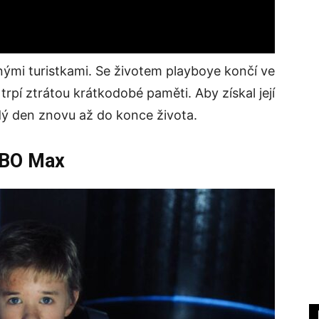
ásnými turistkami. Se životem playboye končí ve
 trpí ztrátou krátkodobé paměti. Aby získal její
ždý den znovu až do konce života.
HBO Max