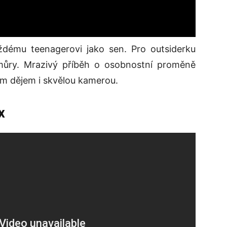
ždému teenagerovi jako sen. Pro outsiderku
můry. Mrazivý příběh o osobnostní proměně
vým dějem i skvělou kamerou.
x