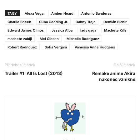
TAGY
Alexa Vega
Amber Heard
Antonio Banderas
Charlie Sheen
Cuba Gooding Jr.
Danny Trejo
Demián Bichir
Edward James Olmos
Jessica Alba
lady gaga
Machete Kills
machete zabíjí
Mel Gibson
Michelle Rodriguez
Robert Rodriguez
Sofia Vergara
Vanessa Anne Hudgens
Předchozí článek
Další článek
Trailer #1: All Is Lost (2013)
Remake anime Akira
nakonec vznikne