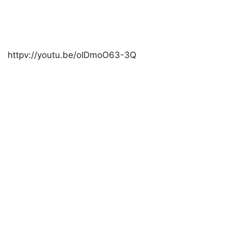
httpv://youtu.be/oIDmoO63-3Q