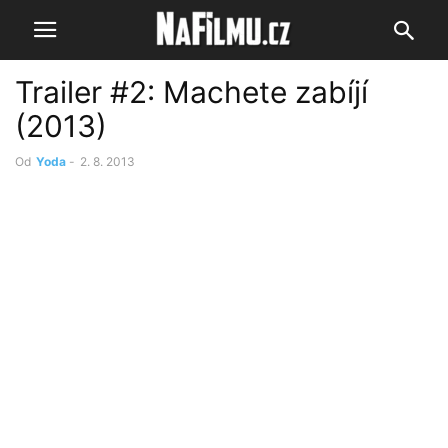
Trailer #2: Machete zabíjí
(2013)
Od
Yoda
-
2. 8. 2013