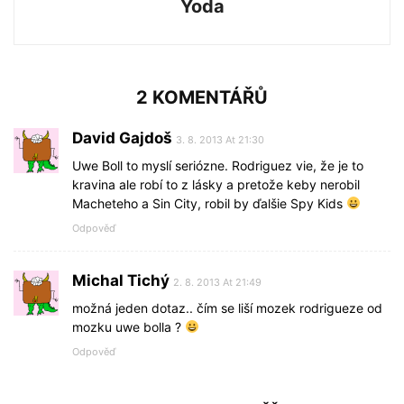
Yoda
2 KOMENTÁŘŮ
David Gajdoš
3. 8. 2013 At 21:30
Uwe Boll to myslí seriózne. Rodriguez vie, že je to
kravina ale robí to z lásky a pretože keby nerobil
Macheteho a Sin City, robil by ďalšie Spy Kids
Odpověď
Michal Tichý
2. 8. 2013 At 21:49
možná jeden dotaz.. čím se liší mozek rodrigueze od
mozku uwe bolla ?
Odpověď