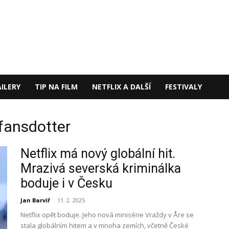
ILERY
TIP NA FILM
NETFLIX A DALŠÍ
FESTIVALY
efansdotter
Netflix má nový globální hit.
Mrazivá severská kriminálka
boduje i v Česku
Jan Barvíř
-
11. 2. 2025
Netflix opět boduje. Jeho nová minisérie Vraždy v Åre se
stala globálním hitem a v mnoha zemích, včetně České