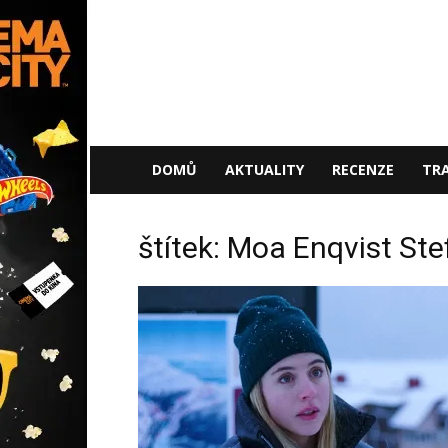
NaFilmu.cz
DOMŮ
AKTUALITY
RECENZE
TRA
štítek: Moa Enqvist St