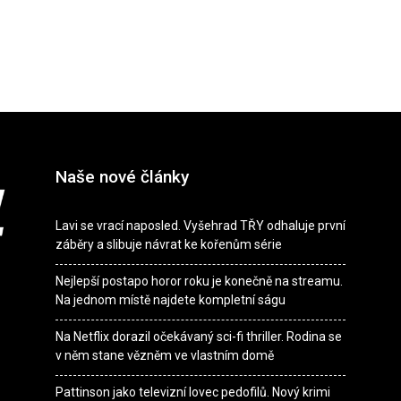
Naše nové články
Lavi se vrací naposled. Vyšehrad TŘY odhaluje první
záběry a slibuje návrat ke kořenům série
Nejlepší postapo horor roku je konečně na streamu.
Na jednom místě najdete kompletní ságu
Na Netflix dorazil očekávaný sci-fi thriller. Rodina se
v něm stane vězněm ve vlastním domě
Pattinson jako televizní lovec pedofilů. Nový krimi