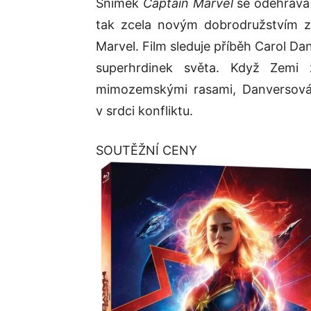
Snímek
Captain Marvel
se odehrává 
tak zcela novým dobrodružstvím z
Marvel. Film sleduje příběh Carol Da
superhrdinek světa. Když Zemi
mimozemskými rasami, Danversová 
v srdci konfliktu.
SOUTĚŽNÍ CENY