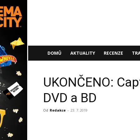
NaFilmu.cz
DOMŮ
AKTUALITY
RECENZE
TRA
UKONČENO: Capta
DVD a BD
Od
Redakce
-
23. 7. 2019