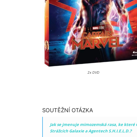
2x DVD
SOUTĚŽNÍ OTÁZKA
Jak se jmenuje mimozemská rasa, ke které Ca
Strážcích Galaxie a Agentech S.H.I.E.L.D.?