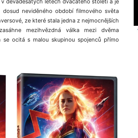
v devadesátých letech dvacátého století a je
 dosud neviděného období filmového světa
nversové, ze které stala jedna z nejmocnějších
 zasáhne mezihvězdná válka mezi dvěma
se ocitá s malou skupinou spojenců přímo