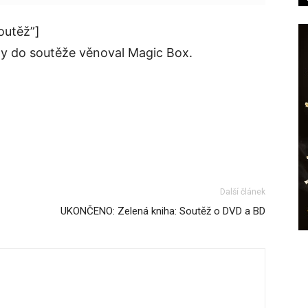
outěž”]
ny do soutěže věnoval Magic Box.
Další článek
UKONČENO: Zelená kniha: Soutěž o DVD a BD