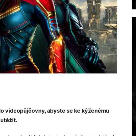
do videopůjčovny, abyste se ke kýženému
utěžit.